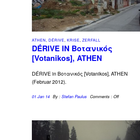
ATHEN
,
DÉRIVE
,
KRISE
,
ZERFALL
DÉRIVE IN Βοτανικός
[Votanikos], ATHEN
DÉRIVE in Βοτανικός [Votanikos], ATHEN
(Februar 2012).
01 Jan 14
By :
Stefan Paulus
Comments :
Off