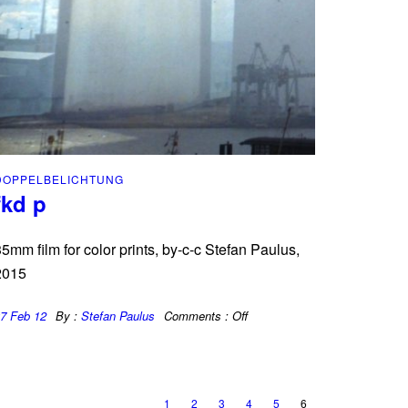
DOPPELBELICHTUNG
fkd p
5mm film for color prints, by-c-c Stefan Paulus,
2015
7 Feb 12
By :
Stefan Paulus
Comments :
Off
1
2
3
4
5
6