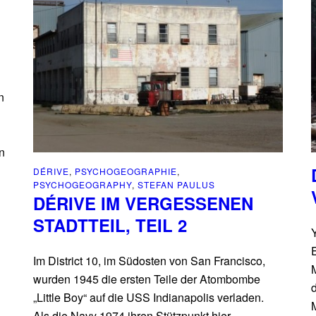
n
in
DÉRIVE
,
PSYCHOGEOGRAPHIE
,
PSYCHOGEOGRAPHY
,
STEFAN PAULUS
DÉRIVE IM VERGESSENEN
STADTTEIL, TEIL 2
Im District 10, im Südosten von San Francisco,
wurden 1945 die ersten Teile der Atombombe
d
„Little Boy“ auf die USS Indianapolis verladen.
M
Als die Navy 1974 ihren Stützpunkt hier