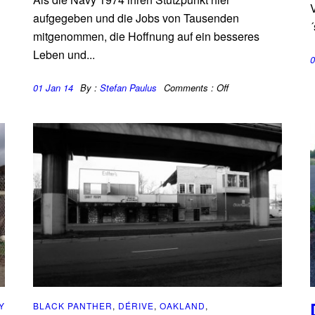
V
aufgegeben und die Jobs von Tausenden
´
mitgenommen, die Hoffnung auf ein besseres
Leben und...
0
01 Jan 14
By :
Stefan Paulus
Comments :
Off
Y
BLACK PANTHER
,
DÉRIVE
,
OAKLAND
,