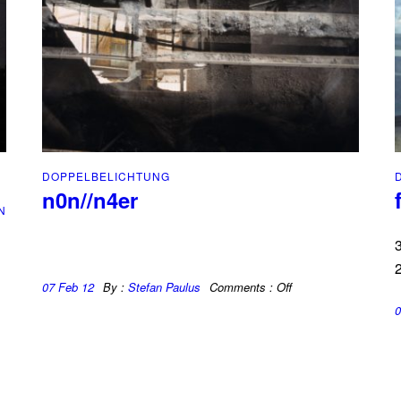
DOPPELBELICHTUNG
n0n//n4er
N
3
07 Feb 12
By :
Stefan Paulus
Comments :
Off
0