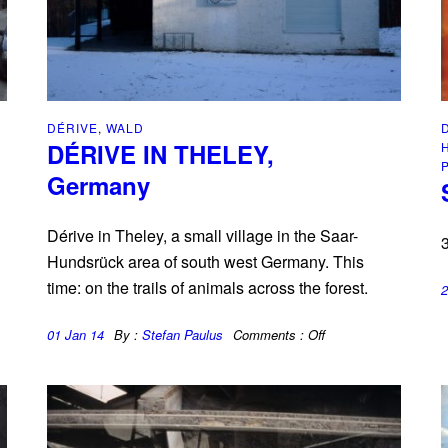
DÉRIVE
,
WALD
DÉRIVE IN THELEY,
Germany
Dérive in Theley, a small village in the Saar-
3
Hundsrück area of south west Germany. This
time: on the trails of animals across the forest.
2
01 Jan 14
By :
Stefan Paulus
Comments :
Off