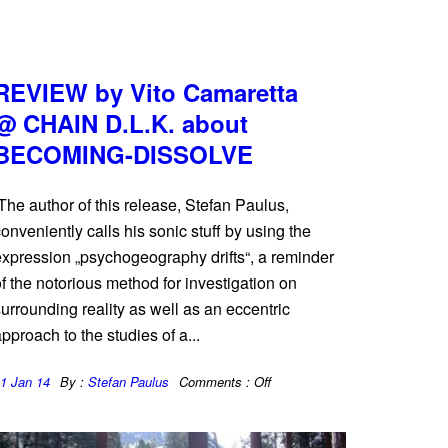
REVIEW by Vito Camaretta
@ CHAIN D.L.K. about
BECOMING-DISSOLVE
The author of this release, Stefan Paulus,
onveniently calls his sonic stuff by using the
xpression „psychogeography drifts“, a reminder
f the notorious method for investigation on
urrounding reality as well as an eccentric
pproach to the studies of a...
1 Jan 14
By :
Stefan Paulus
Comments :
Off