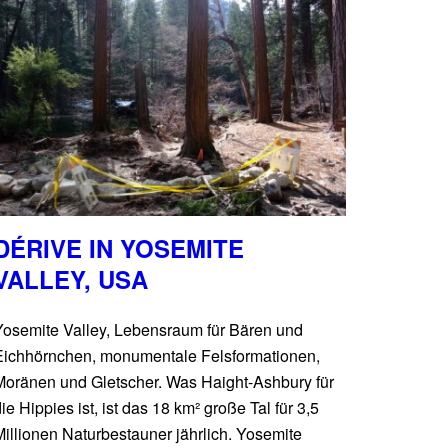
DÉRIVE IN YOSEMITE
VALLEY, USA
Yosemite Valley, Lebensraum für Bären und
Eichhörnchen, monumentale Felsformationen,
Moränen und Gletscher. Was Haight-Ashbury für
ie Hippies ist, ist das 18 km² große Tal für 3,5
illionen Naturbestauner jährlich. Yosemite