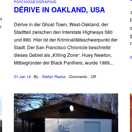
PSYCHOGEOGRAPHIE
DÉRIVE IN OAKLAND, USA
r
Dérive in der Ghost Town, West-Oakland, der
n
Stadtteil zwischen den Interstate Highways 580
und 880. Hier ist der Kriminalitätsschwerpunkt der
Stadt. Der San Francisco Chronicle beschreibt
dieses Gebiet als „Killing Zone“. Huey Newton,
0
Mitbegründer der Black Panthers, wurde 1989...
01 Jan 14
By :
Stefan Paulus
Comments :
Off