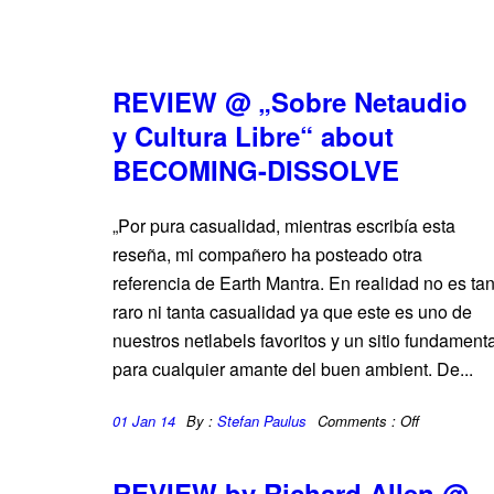
REVIEW @ „Sobre Netaudio
y Cultura Libre“ about
BECOMING-DISSOLVE
„Por pura casualidad, mientras escribía esta
reseña, mi compañero ha posteado otra
referencia de Earth Mantra. En realidad no es ta
raro ni tanta casualidad ya que este es uno de
nuestros netlabels favoritos y un sitio fundament
para cualquier amante del buen ambient. De...
01 Jan 14
By :
Stefan Paulus
Comments :
Off
REVIEW by Richard Allen @