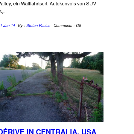
alley, ein Wallfahrtsort. Autokonvois von SUV
s,...
1 Jan 14
By :
Stefan Paulus
Comments :
Off
DÉRIVE IN CENTRALIA, USA