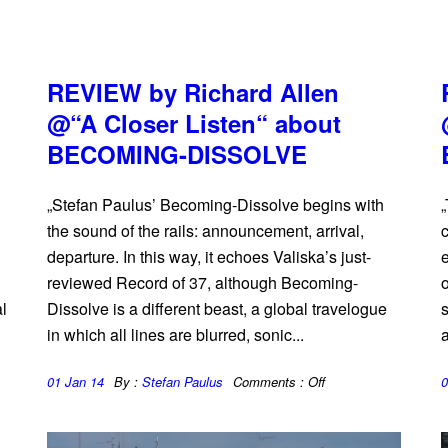
REVIEW by Richard Allen
@“A Closer Listen“ about
BECOMING-DISSOLVE
„Stefan Paulus’ Becoming-Dissolve begins with
„
the sound of the rails: announcement, arrival,
c
n
departure. In this way, it echoes Valiska’s just-
e
reviewed Record of 37, although Becoming-
o
al
Dissolve is a different beast, a global travelogue
s
in which all lines are blurred, sonic...
a
01 Jan 14
By :
Stefan Paulus
Comments :
Off
0