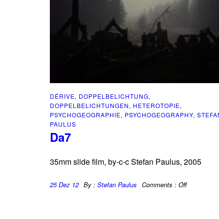
DÉRIVE
,
DOPPELBELICHTUNG
,
DOPPELBELICHTUNGEN
,
HETEROTOPIE
,
PSYCHOGEOGRAPHIE
,
PSYCHOGEOGRAPHY
,
STEFA
PAULUS
Da7
35mm slide film, by-c-c Stefan Paulus, 2005
25 Dez 12
By :
Stefan Paulus
Comments :
Off