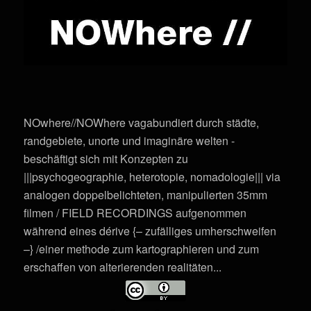
NOwhere//NOWhere vagabundiert durch städte,
randgebiete, unorte und imaginäre welten -
beschäftigt sich mit Konzepten zu
|||psychogeographie, heterotopie, nomadologie||| via
analogen doppelbelichteten, manipulierten 35mm
filmen / FIELD RECORDINGS aufgenommen
während eines dérive {– zufälliges umherschweifen
–} /einer methode zum kartographieren und zum
erschaffen von alterierenden realitäten...