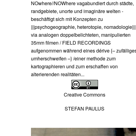
NOwhere//NOWhere vagabundiert durch städte,
randgebiete, unorte und imaginäre welten -
beschäftigt sich mit Konzepten zu
|||psychogeographie, heterotopie, nomadologie|||
via analogen doppelbelichteten, manipulierten
35mm filmen / FIELD RECORDINGS
aufgenommen während eines dérive {– zufällige
umherschweifen –} /einer methode zum
kartographieren und zum erschaffen von
alterierenden realitäten...
Creative Commons
STEFAN PAULUS