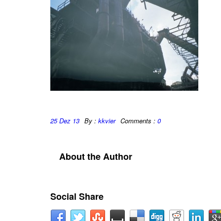
25 Dez 13
By :
kkvier
Comments :
0
About the Author
Social Share