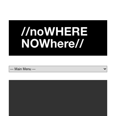
南宋 牧溪 漁村夕照
（瀟湘八景之一）